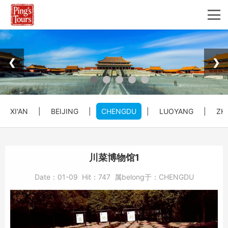
❮
❯
XI'AN
|
BEIJING
|
CHENGDU
|
LUOYANG
|
ZH
川菜博物馆1
Date：
01-09
Hit：
747
属belong于：
CHENGDU