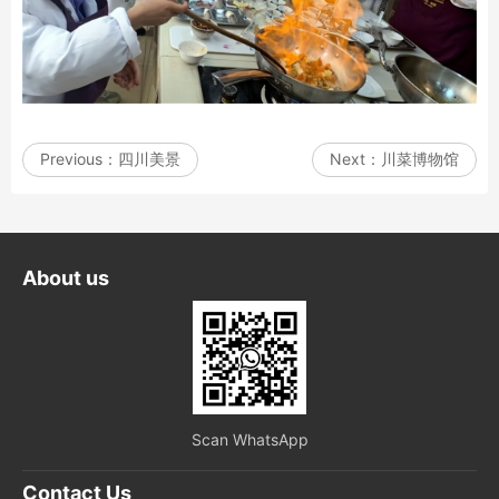
Previous：
四川美景
Next：
川菜博物馆
About us
Scan WhatsApp
Contact Us