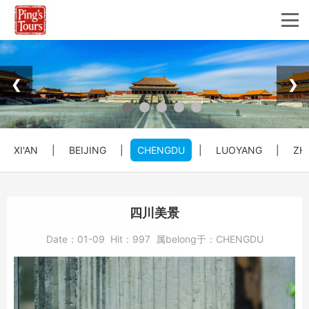
❮
❯
XI'AN
|
BEIJING
|
CHENGDU
|
LUOYANG
|
ZH
四川美景
Date：
01-09
Hit：
997
属belong于：
CHENGDU